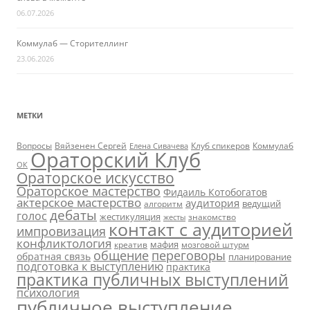
06.07.2026
Коммулаб — Сторителлинг
23.06.2026
МЕТКИ
Вопросы
Вяйзенен Сергей
Клуб спикеров
Коммулаб
Елена Сивачева
Ораторский Клуб
ОК
Ораторское искусство
Ораторское мастерство
Фидаиль Котобогатов
актерское мастерство
аудитория
ведущий
алгоритм
дебаты
голос
жестикуляция
жесты
знакомство
контакт с аудиторией
импровизация
конфликтология
мафия
креатив
мозговой штурм
переговоры
общение
обратная связь
планирование
подготовка к выступлению
практика
практика публичных выступлений
психология
публичное выступление